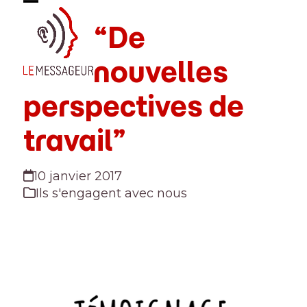
Skip
Open
Close
to
“De
mobile
mobile
content
menu
menu
nouvelles
perspectives de
travail”
10 janvier 2017
Ils s'engagent avec nous