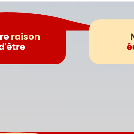
re
raison
d'être
é