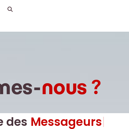
mes-
nous ?
Messageurs
e des
Messageurs
|