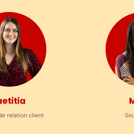
aetitia
M
e relation client
Sou