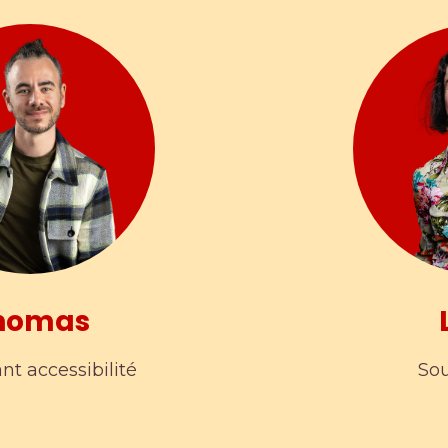
homas
nt accessibilité
Sou