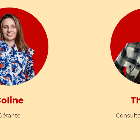
oline
T
Gérante
Consulta