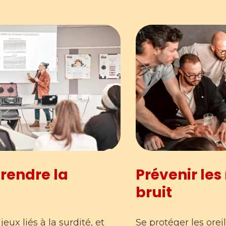
rendre la
Prévenir les 
bruit
ux liés à la surdité, et
Se protéger les orei