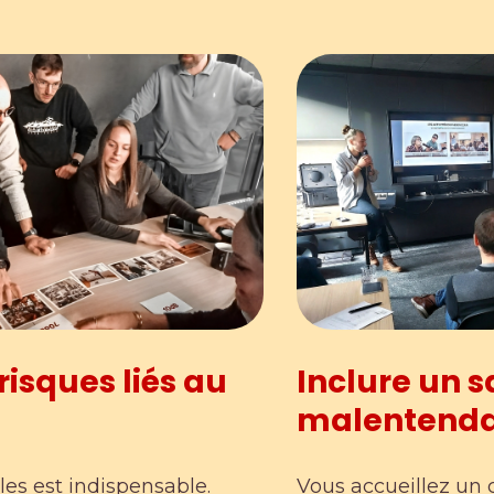
risques liés au
Inclure un s
malentend
lles est indispensable.
Vous accueillez un 