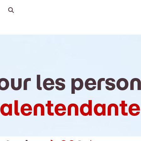
our les perso
malentendante