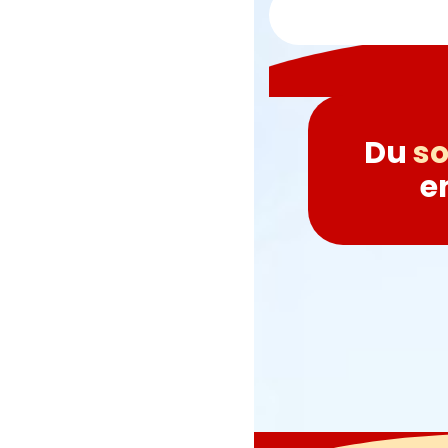
Du
so
e