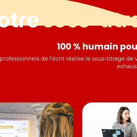
otre
sous-titr
100 % humain pour
rofessionnels de l’écrit réalise le sous-titrage d
exhaust