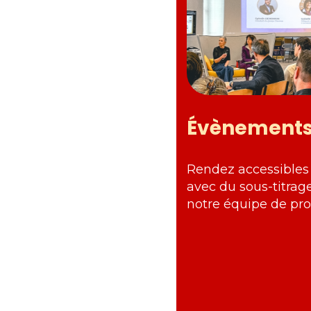
Évènement
Rendez accessibles
avec du sous-titrage
notre équipe de prof