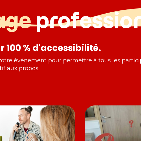
age
professio
 100 % d'accessibilité.
e votre évènement pour permettre à tous les partici
if aux propos.