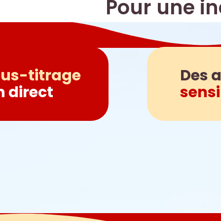
Pour une in
us-titrage
Des a
n direct
sensi