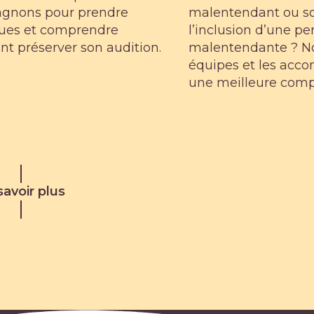
gnons pour prendre
malentendant ou so
ques et comprendre
l’inclusion d’une p
t préserver son audition.
malentendante ? No
équipes et les acc
une meilleure compr
savoir plus