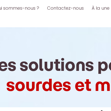
ui sommes-nous ?
Contactez-nous
À la une
es solutions p
sourdes et 