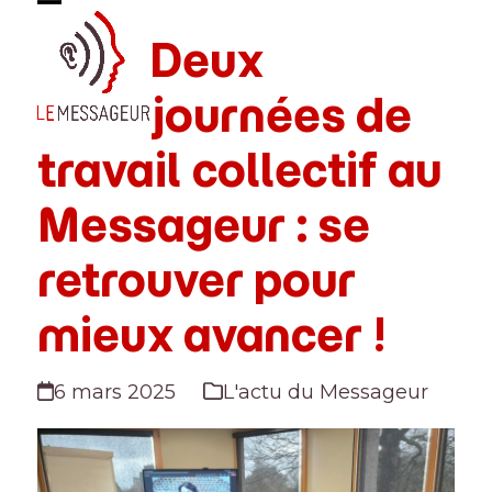
Skip
Open
Close
to
Deux
mobile
mobile
content
menu
menu
journées de
travail collectif au
Messageur : se
retrouver pour
mieux avancer !
6 mars 2025
L'actu du Messageur