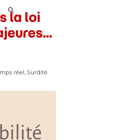
 la loi
ajeures…
emps réel
,
Surdité