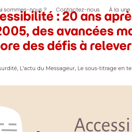
ui sommes-nous ?
Contactez-nous
À la une
ssibilité : 20 ans après
2005, des avancées m
ore des défis à relever
surdité
,
L'actu du Messageur
,
Le sous-titrage en t