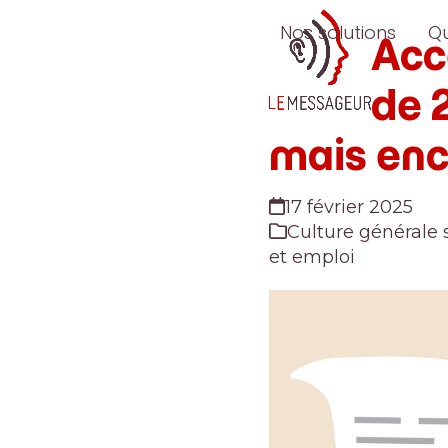
Skip
Nos solutions
Q
to
Acce
content
de 
mais enc
17 février 2025
Culture générale 
et emploi