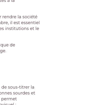
es à la
 rendre la société
re, il est essentiel
s institutions et le
fique de
ge.
 de sous-titrer la
sonnes sourdes et
t permet
visuel :