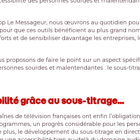
cessibilité des personnes sourdes et malentendant
op Le Messageur, nous œuvrons au quotidien pour
 pour que ces outils bénéficient au plus grand nomb
orts et de sensibiliser davantage les entreprises, le
us proposons de faire le point sur un aspect spéci
personnes sourdes et malentendantes : le sous-titra
bilité grâce au sous-titrage…
înes de télévision françaises ont enfin l’obligation
rogrammes, un progrès considérable pour les per
 plus, le développement du sous-titrage en direc
er une accessibilité bien au-delà du domaine audio