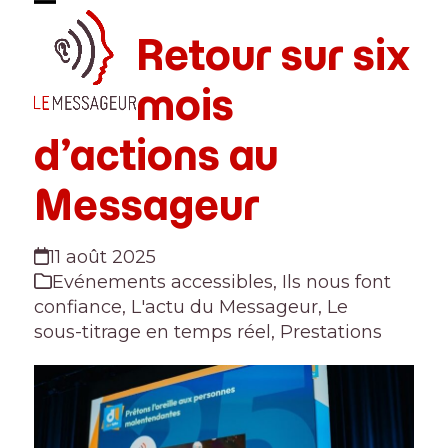
Skip
Open
Close
to
Retour sur six
mobile
mobile
content
menu
menu
mois
d’actions au
Messageur
11 août 2025
Evénements accessibles
,
Ils nous font
confiance
,
L'actu du Messageur
,
Le
sous-titrage en temps réel
,
Prestations