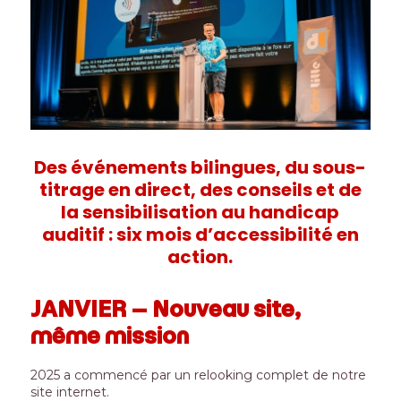
Des événements bilingues, du sous-
titrage en direct, des conseils et de
la sensibilisation au handicap
auditif : six mois d’accessibilité en
action.
JANVIER –
Nouveau site,
même mission
2025 a commencé par un relooking complet de notre
site internet.