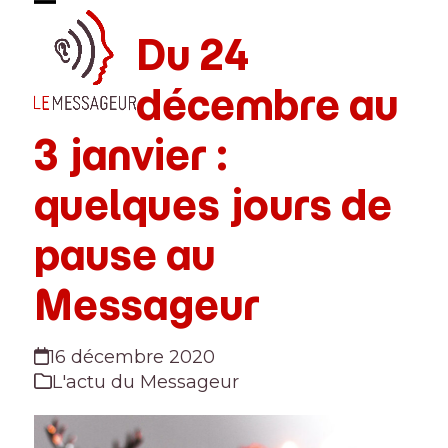
Skip
Open
Close
to
Du 24
mobile
mobile
content
menu
menu
décembre au
3 janvier :
quelques jours de
pause au
Messageur
16 décembre 2020
L'actu du Messageur