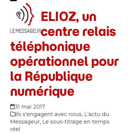
Skip
Open
Close
to
ELIOZ, un
mobile
mobile
content
menu
menu
centre relais
téléphonique
opérationnel pour
la République
numérique
31 mai 2017
Ils s'engagent avec nous
,
L'actu du
Messageur
,
Le sous-titrage en temps
réel