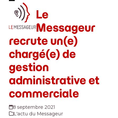
Skip
Open
Close
to
Le
mobile
mobile
content
menu
menu
Messageur
recrute un(e)
chargé(e) de
gestion
administrative et
commerciale
8 septembre 2021
L'actu du Messageur