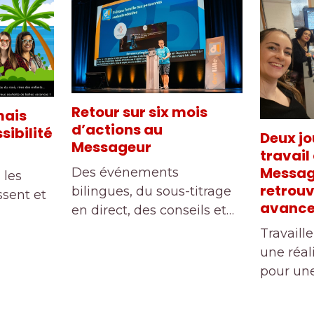
Retour sur six mois
mais
d’actions au
sibilité
Deux jo
Messageur
travail 
Message
Des événements
 les
retrouv
bilingues, du sous-titrage
ssent et
avancer
en direct, des conseils et…
Travaille
une réal
pour une