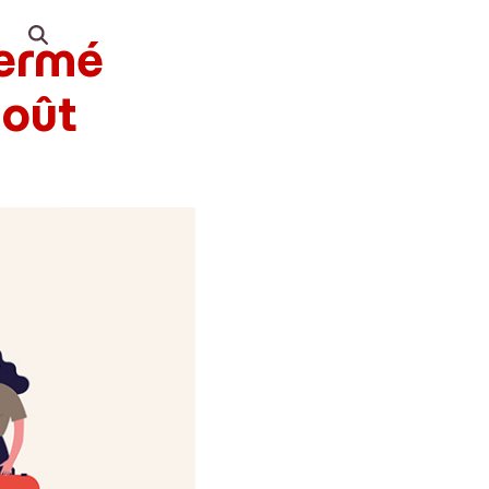
fermé
août