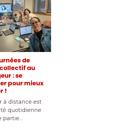
urnées de
collectif au
ur : se
er pour mieux
 !
r à distance est
ité quotidienne
 partie…