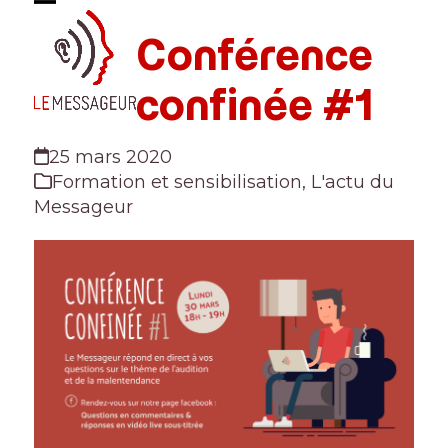
Skip
Open
Close
to
Conférence
mobile
mobile
content
menu
menu
confinée #1
25 mars 2020
Formation et sensibilisation
,
L'actu du
Messageur