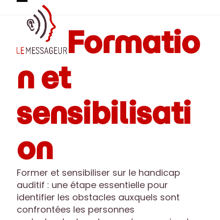
Skip
Open
Close
to
mobile
mobile
content
Formatio
menu
menu
n et
sensibilisati
on
Former et sensibiliser sur le handicap
auditif : une étape essentielle pour
identifier les obstacles auxquels sont
confrontées les personnes