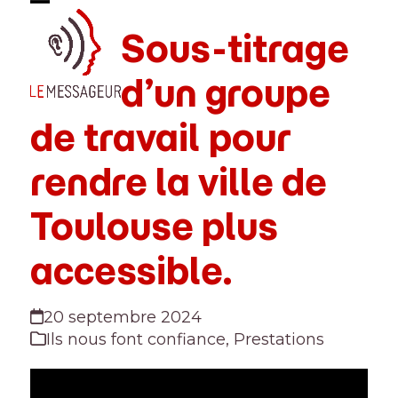
Skip
Open
Close
to
Sous-titrage
mobile
mobile
content
menu
menu
d’un groupe
de travail pour
rendre la ville de
Toulouse plus
accessible.
20 septembre 2024
Ils nous font confiance
,
Prestations