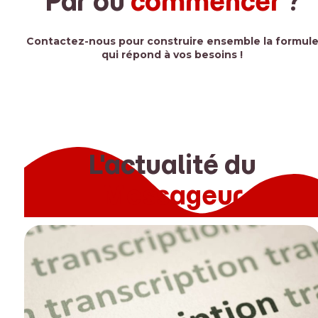
Par où
commencer
?
Contactez-nous pour construire ensemble la formul
qui répond à vos besoins !
Contactez-nous
L'actualité du
Messageur
Use
the
left
and
right
arrow