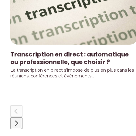
keys
to
access
the
carousel
navigation
buttons
Transcription en direct : automatique
ou professionnelle, que choisir ?
La transcription en direct s’impose de plus en plus dans les
réunions, conférences et événements…
Press