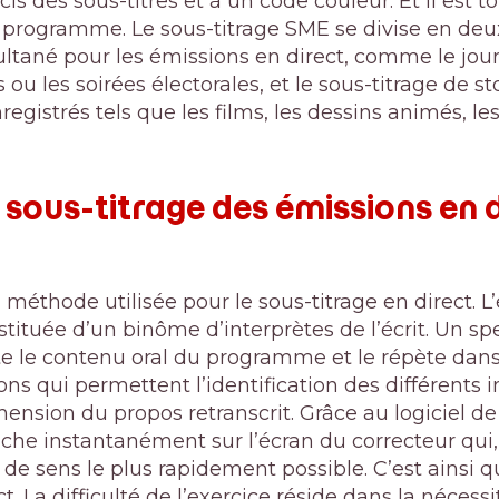
s des sous-titres et à un code couleur. Et il est to
 programme. Le sous-titrage SME se divise en deux 
ltané pour les émissions en direct, comme le journ
ou les soirées électorales, et le sous-titrage de st
gistrés tels que les films, les dessins animés, l
ous-titrage des émissions en di
 méthode utilisée pour le sous-titrage en direct. L’
stituée d’un binôme d’interprètes de l’écrit. Un s
 le contenu oral du programme et le répète dans 
ons qui permettent l’identification des différents i
éhension du propos retranscrit
. Grâce au logiciel 
fiche instantanément sur l’écran du correcteur qui, 
s de sens le plus rapidement possible. C’est ainsi q
ct. La difficulté de l’exercice réside dans la nécess