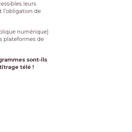
essibles leurs
l’obligation de
ublique numérique
)
es plateformes de
ogrammes sont-ils
itrage télé !