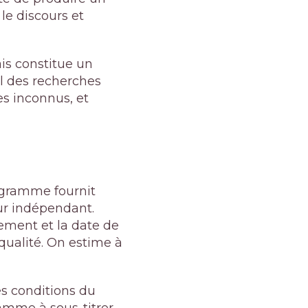
le discours et
is constitue un
el des recherches
es inconnus, et
rogramme fournit
eur indépendant.
rement et la date de
 qualité. On estime à
es conditions du
amme à sous-titrer