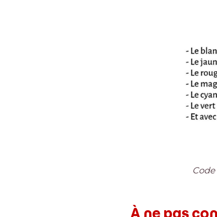
Code 
À ne pas con