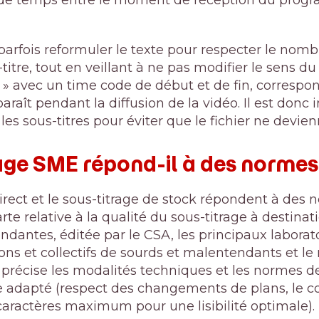
 parfois reformuler le texte pour respecter le nom
tre, tout en veillant à ne pas modifier le sens d
mé » avec un time code de début et de fin, corres
sparaît pendant la diffusion de la vidéo. Il est don
es sous-titres pour éviter que le fichier ne devienne
age SME répond-il à des normes 
irect et le sous-titrage de stock répondent à des 
rte relative à la qualité du sous-titrage à destina
dantes, éditée par le CSA, les principaux laborat
tions et collectifs de sourds et malentendants et le
e précise les modalités techniques et les normes d
e adapté (respect des changements de plans, le c
caractères maximum
pour une lisibilité optimale).