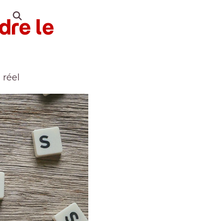
re le
 réel