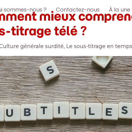
ui sommes-nous ?
Contactez-nous
À la une
ment mieux comprend
s-titrage télé ?
Culture générale surdité
,
Le sous-titrage en temps