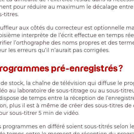
ment pour réduire au maximum le décalage entre 
-titres.
uffleur aux côtés du correcteur est optionnelle ma
oisième interprète de l’écrit effectue en temps ré
érifier l’orthographe des noms propres et des term
ur les erreurs qu’il n’aurait pas corrigées.
programmes pré-enregistrés ?
 de stock, la chaîne de télévision qui diffuse le p
déo au laboratoire de sous-titrage ou au sous-titr
 dispose de temps entre la réception de l’enregist
ion, plus il est à même de créer des sous-titres de
ur sous-titrer 5 min de vidéo.
ns programmes en différé soient sous-titrés selon l
de temps entre le moment de réception du progr