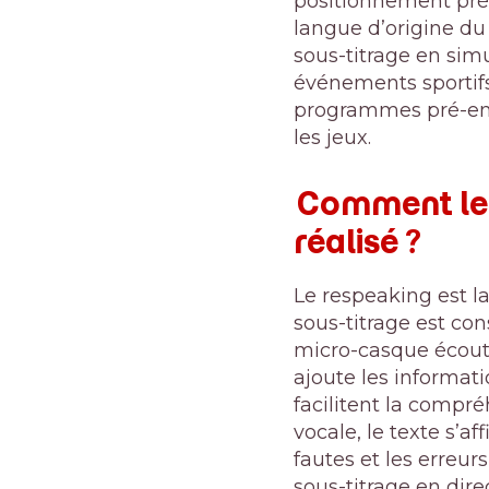
positionnement préci
langue d’origine du
sous-titrage en simu
événements sportifs 
programmes pré-enre
les jeux.
Comment le s
réalisé ?
Le respeaking est la
sous-titrage est con
micro-casque écoute
ajoute les
informati
facilitent la compr
vocale, le texte s’af
fautes et les erreur
sous-titrage en dire