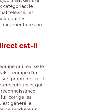
ujours fait dans la
catégories : le
al télévisé, les
ock pour les
es documentaires ou
rect est-il
équipe qui réalise le
peaker équipé d’un
son propre micro. Il
nterlocuteurs et qui
de reconnaissance
lui, corrige les
u’est généré le
ité de produire un