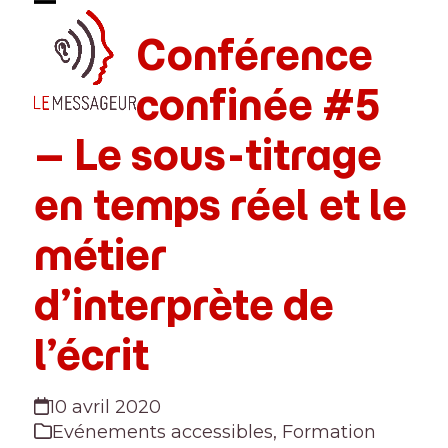
Skip
Open
Close
to
Conférence
mobile
mobile
content
menu
menu
confinée #5
– Le sous-titrage
en temps réel et le
métier
d’interprète de
l’écrit
10 avril 2020
Evénements accessibles
,
Formation