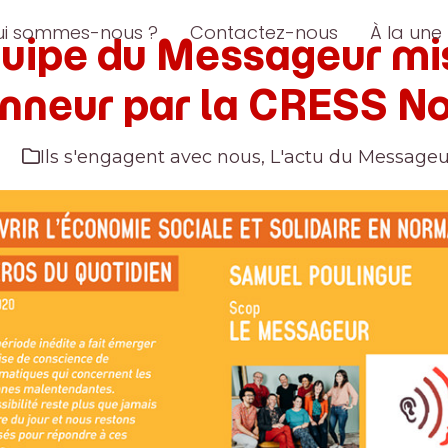
ui sommes-nous ?
Contactez-nous
À la une
quipe du Messageur mi
onneur par la CRESS N
Ils s'engagent avec nous
,
L'actu du Messageu