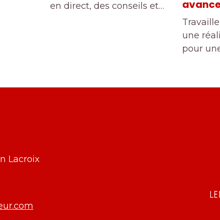
avancer
en direct, des conseils et…
Travaille
une réal
pour une
n Lacroix
eur.com