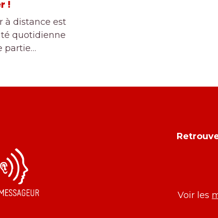
 !
r à distance est
ité quotidienne
 partie…
Retrouve
Voir les
m