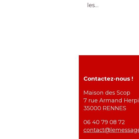
les…
Contactez-nous !
Maison des Scop
7 rue Armand Herpi
35000 RENNES
06 40 79 08 72
contact@lemessag