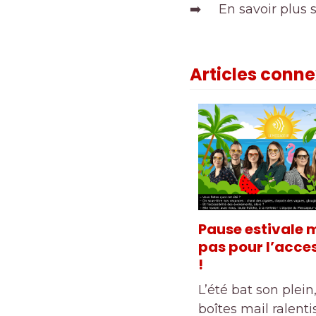
➡️ En savoir plus 
Articles conn
Pause estivale 
pas pour l’acces
!
L’été bat son plein,
boîtes mail ralenti