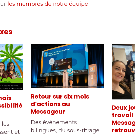
sur
les membres de notre équipe
exes
Retour sur six mois
mais
d’actions au
sibilité
Deux jo
Messageur
travail 
Message
Des événements
 les
retrouv
bilingues, du sous-titrage
ssent et