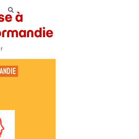
se à
ormandie
r