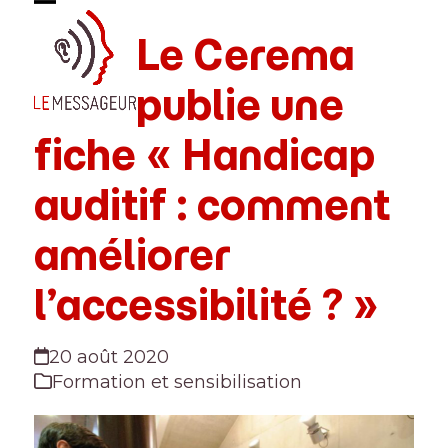
Skip
Open
Close
to
Le Cerema
mobile
mobile
content
menu
menu
publie une
fiche « Handicap
auditif : comment
améliorer
l’accessibilité ? »
20 août 2020
Formation et sensibilisation