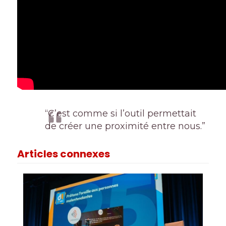
“C’est comme si l’outil permettait
de créer une proximité entre nous.”
Articles connexes