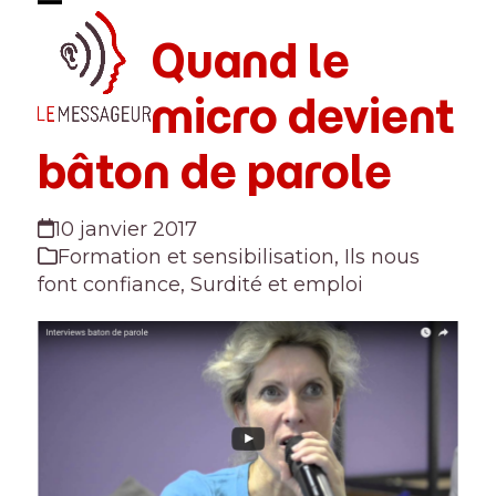
Skip
Open
Close
to
Quand le
mobile
mobile
content
menu
menu
micro devient
bâton de parole
10 janvier 2017
Formation et sensibilisation
,
Ils nous
font confiance
,
Surdité et emploi