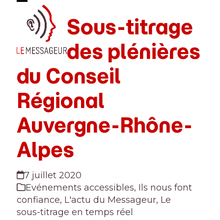
Skip
Open
Close
to
Sous-titrage
mobile
mobile
content
menu
menu
des plénières
du Conseil
Régional
Auvergne-Rhône-
Alpes
7 juillet 2020
Evénements accessibles
,
Ils nous font
confiance
,
L'actu du Messageur
,
Le
sous-titrage en temps réel