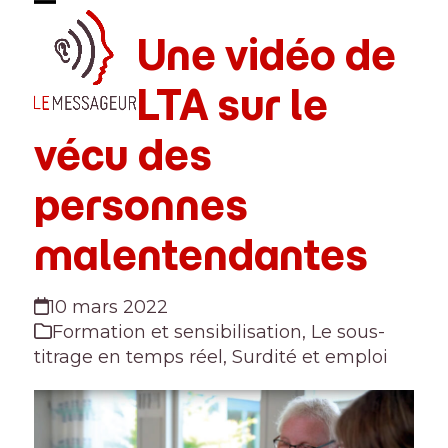
Skip
Open
Close
to
Une vidéo de
mobile
mobile
content
menu
menu
LTA sur le
vécu des
personnes
malentendantes
10 mars 2022
Formation et sensibilisation
,
Le sous-
titrage en temps réel
,
Surdité et emploi