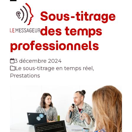
Skip
Open
Close
to
Sous-titrage
mobile
mobile
content
menu
menu
des temps
professionnels
3 décembre 2024
Le sous-titrage en temps réel
,
Prestations