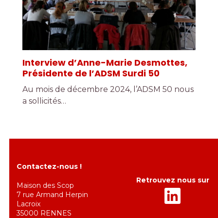
Interview d’Anne-Marie Desmottes,
Présidente de l’ADSM Surdi 50
Au mois de décembre 2024, l’ADSM 50 nous
a sollicités…
Contactez-nous !
Retrouvez nous sur
Maison des Scop
7 rue Armand Herpin
Lacroix
35000 RENNES