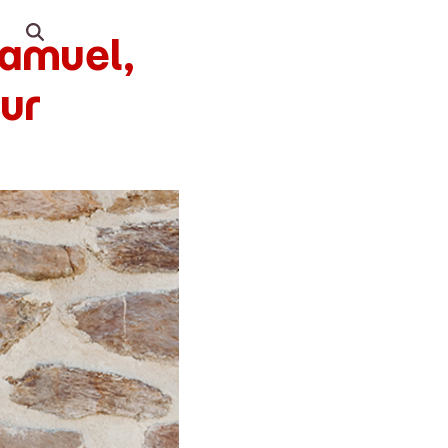
Samuel,
ur