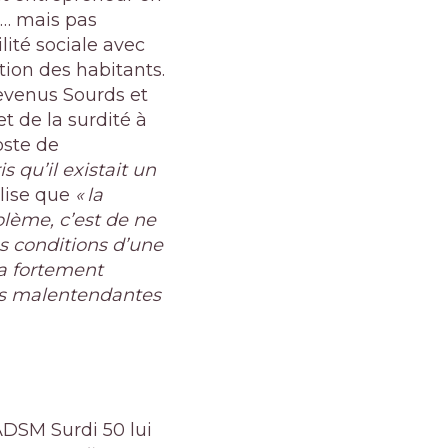
tc… mais pas
ilité sociale avec
ation des habitants.
Devenus Sourds et
t de la surdité à
oste de
s qu’il existait un
alise que
« la
blème, c’est de ne
s conditions d’une
’a fortement
nes malentendantes
DSM Surdi 50 lui