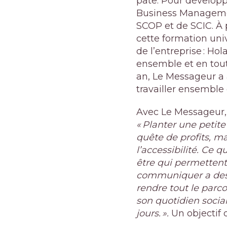
pâte. Pour développ
Business Management
SCOP et de SCIC. À p
cette formation uni
de l’entreprise : Ho
ensemble et en tout
an, Le Messageur a
travailler ensemble
Avec Le Messageur, 
« Planter une petit
quête de profits, m
l’accessibilité.
Ce qui
être qui permettent
communiquer a des r
rendre tout le parc
son quotidien social
jours. ».
Un
objectif