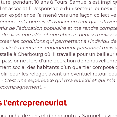
turel pendant 10 ans à Tours, Samuel s’est impli
 et associatif. Responsable du « secteur jeunes » d’
n expérience l’a mené vers une façon collective 
érience m’a permis d’avancer en tant que citoyen e
tils de l’éducation populaire et me rendre compt
endre vers une idée et que chacun peut y trouver s
 créer les conditions qui permettent à l’individu 
sa vie à travers son engagement personnel mais aus
installe à Cherbourg où
il travaille pour un bailleur
e passionne : lors d’une opération de renouvelleme
ent social des habitants d’un quartier composé d
ir pour les reloger, avant un éventuel retour pou
.
« C’est une expérience qui m’a enrichi et qui m’a
’accompagnement. »
s l’entrepreneuriat
nce riche de sens et de rencontres, Samuel devie