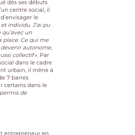
qué dès ses débuts
un centre social, il
d’envisager le
t individu. J’ai pu
e qu’avec un
a place. Ce qui me
de devenir autonome,
si collectif ».
Par
 social dans le cadre
nt urbain, il mène à
e 7 barres
r certains dans le
 permis de
nt entrepreneur en