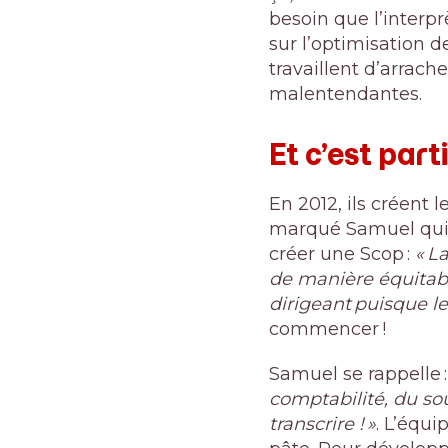
besoin que l’interprè
sur l’optimisation d
travaillent d’arrach
malentendantes.
Et c’est parti
En 2012, ils créent
marqué Samuel qui a 
créer une Scop :
« L
de manière équitabl
dirigeant puisque le 
commencer !
Samuel se rappelle 
comptabilité, du so
transcrire ! »
. L’équi