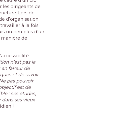
le cadre d’un DU
 les dirigeants de
ructure.
Lors de
de d’organisation
availler à la fois
uis un peu plus d’un
e manière de
ccessibilité.
ion n’est pas la
 en faveur de
ques et de savoir-
Ne pas pouvoir
bjectif est de
le : ses études,
r dans ses vieux
idien !