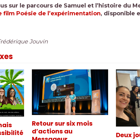
us sur le parcours de Samuel et l’histoire du 
e film Poésie de l’expérimentation
, disponible 
Frédérique Jouvin
exes
Retour sur six mois
mais
d’actions au
sibilité
Deux jo
Messageur