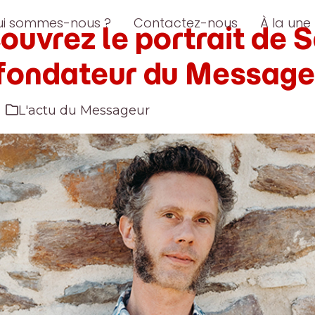
ui sommes-nous ?
Contactez-nous
À la une
ouvrez le portrait de 
fondateur du Message
L'actu du Messageur