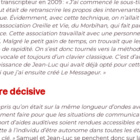
 transcripteur en 2009 :
« J’ai commencé le sous-ti
t était de retranscrire les propos des intervenants 
ue. Évidemment, avec cette technique, on n’allait 
’association Oreille et Vie, du Morbihan, qui fait pa
e. Cette association travaillait avec une personne 
 Malgré le petit gain de temps, on trouvait que le
e rapidité. On s’est donc tournés vers la méthode 
 vocale et toujours d’un clavier classique. C’est d
nnaissance de Jean-Luc qui avait déjà opté pour ce
ui que j’ai ensuite créé Le Messageur. »
e décisive
ompris qu’on était sur la même longueur d’ondes a
ent faire pour que les situations de communicat
 port d’aides auditives soient rendues accessibles e
te à l’individu d’être autonome dans toutes les ét
clé. »
Samuel et Jean-Luc se penchent donc sur la