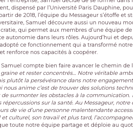
er l’entreprise, Samuel décide de se former dans 
, dispensé par l’Université Paris Dauphine, pour
artir de 2018, l’équipe du Messageur s’étoffe et st
versitaire, Samuel découvre aussi un nouveau mo
lacratie, qui permet aux membres d’une équipe de tr
e autonomie dans leurs rôles. Aujourd’hui et dep
 adopté ce fonctionnement qui a transformé notr
 et renforce nos capacités à coopérer.
Samuel compte bien faire avancer le chemin de l’a
e graine et rester concentrés…
Notre véritable ambit
ais plutôt la persévérance dans notre engagement
 nous anime c’est de trouver des solutions techni
 de surmonter les obstacles à la communication.
épercussions sur la santé. Au Messageur, notre o
ours de vie d’une personne malentendante accessib
 et culturel, son travail et plus tard, l’accompagne
 que toute notre équipe partage et déploie au quot