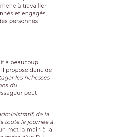
amène à travailler
ionnés et engagés,
e des personnes
atif a beaucoup
 Il propose donc de
tager les richesses
ions du
essageur peut
’administratif, de la
s toute la journée à
cun met la main à la