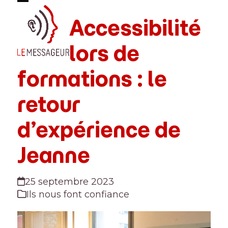
Skip
Open
Close
to
Accessibilité
mobile
mobile
content
menu
menu
lors de
formations : le
retour
d’expérience de
Jeanne
25 septembre 2023
Ils nous font confiance