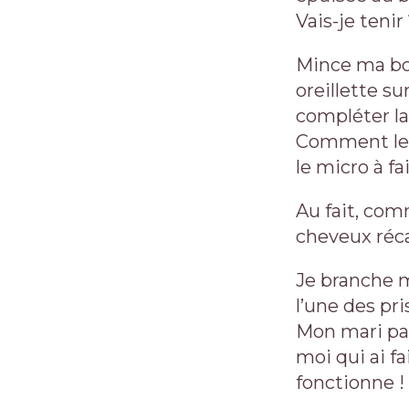
Vais-je teni
Mince ma bou
oreillette su
compléter la
Comment les 
le micro à fa
Au fait, com
cheveux réca
Je branche m
l’une des pr
Mon mari pas
moi qui ai f
fonctionne ! 