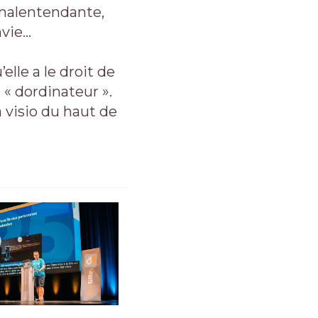
 malentendante,
nvie…
’elle a le droit de
e « dordinateur ».
 visio du haut de