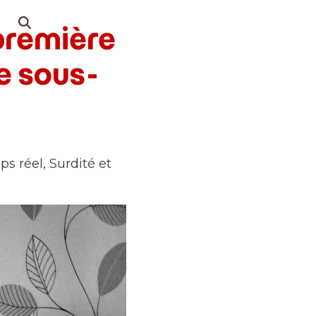
première
e sous-
ps réel
,
Surdité et