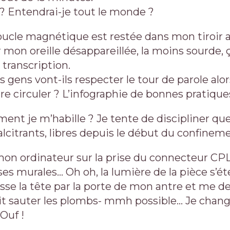
r ? Entendrai-je tout le monde ?
cle magnétique est restée dans mon tiroir au
r mon oreille désappareillée, la moins sourde, 
 transcription.
gens vont-ils respecter le tour de parole alors
ire circuler ? L’infographie de bonnes pratiques 
ment je m’habille ? Je tente de discipliner q
lcitrants, libres depuis le début du confineme
on ordinateur sur la prise du connecteur CPL
ises murales… Oh oh, la lumière de la pièce s’é
se la tête par la porte de mon antre et me d
ait sauter les plombs- mmh possible… Je chang
Ouf !