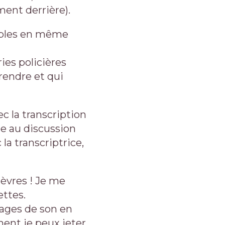
ment derrière).
sibles en même
ies policières
rendre et qui
c la transcription
ée au discussion
la transcriptrice,
lèvres ! Je me
ttes.
lages de son en
ent je peux jeter