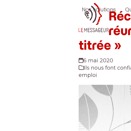
Skip
Nos solutions
Q
to
Réc
content
réu
titrée »
6 mai 2020
Ils nous font conf
emploi