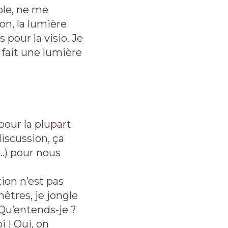
ible, ne me
on, la lumière
pour la visio. Je
 fait une lumière
pour la plupart
discussion, ça
e…) pour nous
tion n’est pas
nêtres, je jongle
 Qu’entends-je ?
i ! Oui, on