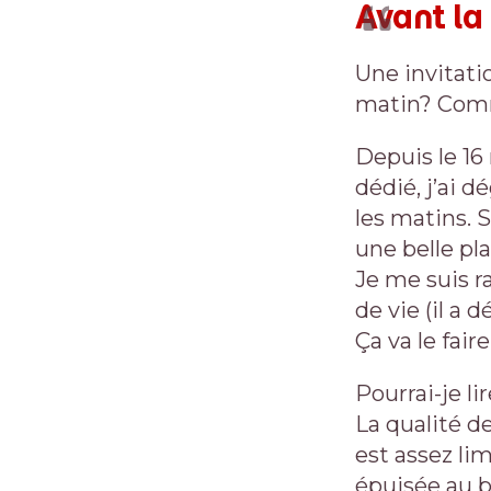
Avant la
Une invitati
matin? Comme
Depuis le 16
dédié, j’ai 
les matins. 
une belle pl
Je me suis r
de vie (il a 
Ça va le fair
Pourrai-je li
La qualité d
est assez lim
épuisée au b