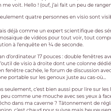
me voit. Hello ! (ouf, j’ai fait un peu de range
seulement quatre personnes en visio sont vi
is déjà comme un expert scientifique des sér
osaïque de vidéos pour tout voir, tout comp
lution à l’enquête en ¼ de seconde.
n d’ordinateur 17 pouces : double fenêtres ave
l’outil de visio à droite dont une colonne dédi
en fenêtre cachée, le forum de discussion avec 
e portable sur les genoux juste au cas-où…
 seulement, c’est bien aussi pour lire sur les 
n peu comme une mouche avec ses yeux à face
l’écho dans ma caverne ? Tâtonnement de rég
nion, c’est chaud pour suivre mais heureusem