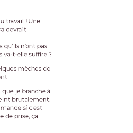
 travail ! Une
ça devrait
 qu’ils n’ont pas
va-t-elle suffire ?
uelques mèches de
nt.
 que je branche à
teint brutalement.
emande si c’est
e de prise, ça