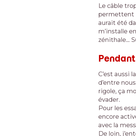
Le câble trop
permettent p
aurait été d
m’installe e
zénithale… S
Pendant 
C’est aussi l
d’entre nous.
rigole, ça m
évader.
Pour les essa
encore activé
avec la mess
De loin, j’en