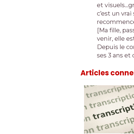
et visuels…g
c’est un vra
recommence
[Ma fille, pas
venir, elle e
Depuis le co
ses 3 ans et
Articles conn