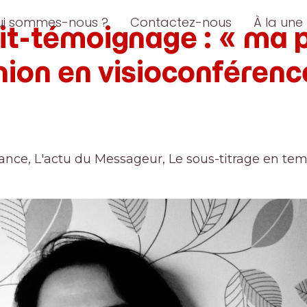
ui sommes-nous ?
Contactez-nous
À la une
it-témoignage : « ma 
nion en visioconférenc
iance
,
L'actu du Messageur
,
Le sous-titrage en tem