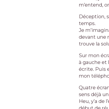
m’entend, on 
Déception, 
temps.
Je m’imagina
devant une m
trouve la so
Sur mon écra
à gauche et 
écrite. Puis 
mon téléphon
Quatre écrans
sens déjà u
Heu, y’a de 
début de réu