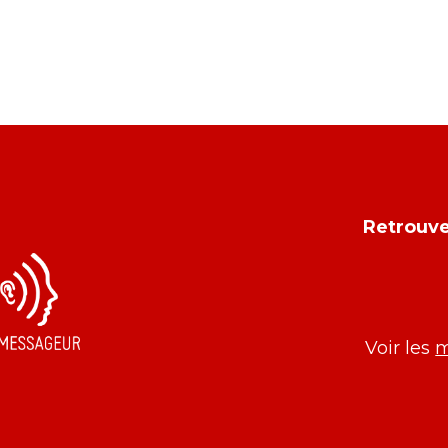
Retrouve
Voir les
m