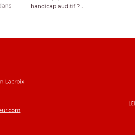
 dans
handicap auditif ?…
n Lacroix
eur.com