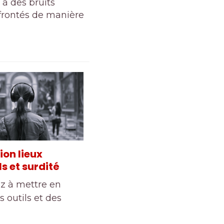
 à des bruits
nfrontés de manière
on lieux
ls et surdité
z à mettre en
s outils et des