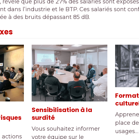
, révèle que plus de 27% des salariés sont exposés
t dans l’industrie et le BTP. Ces salariés sont co
gée à des bruits dépassant 85 dB.
exes
Formati
culture
Sensibilisation à la
Apprene
risques
surdité
place de
Vous souhaitez informer
usages…
 actions
votre équipe sur le