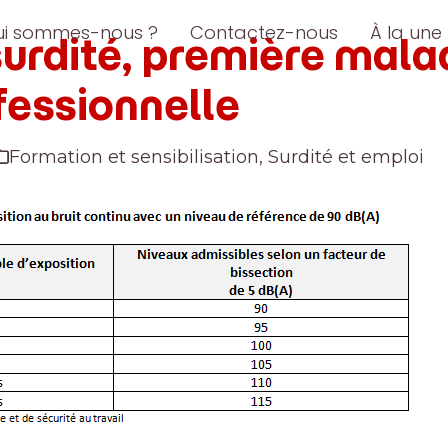
ui sommes-nous ?
Contactez-nous
À la une
surdité, première mala
fessionnelle
Formation et sensibilisation
,
Surdité et emploi