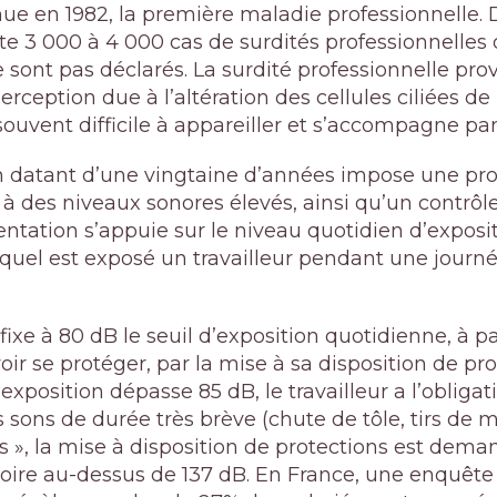
nue en 1982, la première maladie professionnelle. 
te 3 000 à 4 000 cas de surdités professionnelles 
sont pas déclarés. La surdité professionnelle prov
rception due à l’altération des cellules ciliées de l’
souvent difficile à appareiller et s’accompagne par
 datant d’une vingtaine d’années impose une pro
à des niveaux sonores élevés, ainsi qu’un contrôl
entation s’appuie sur le niveau quotidien d’exposi
uel est exposé un travailleur pendant une journée
 fixe à 80 dB le seuil d’exposition quotidienne, à p
voir se protéger, par la mise à sa disposition de pro
exposition dépasse 85 dB, le travailleur a l’obligat
s sons de durée très brève (chute de tôle, tirs de 
 », la mise à disposition de protections est deman
atoire au-dessus de 137 dB. En France, une enquêt